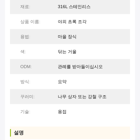
재료:
316L 스테인리스
상품 이름:
야외 초록 조각
용법:
마을 장식
색:
닦는 거울
ODM:
관례를 받아들이십시오
방식:
요약
꾸러미:
나무 상자 또는 강철 구조
기술:
용접
설명