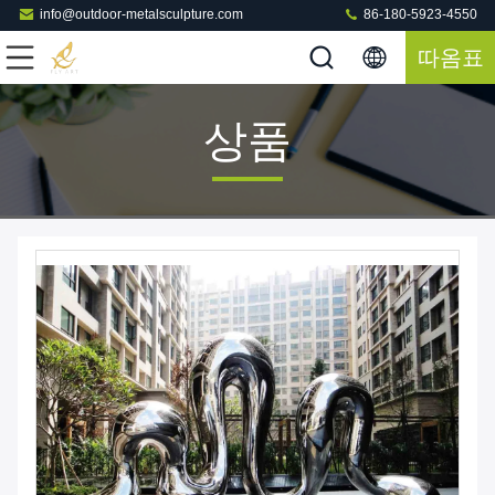
info@outdoor-metalsculpture.com
86-180-5923-4550
따옴표
상품