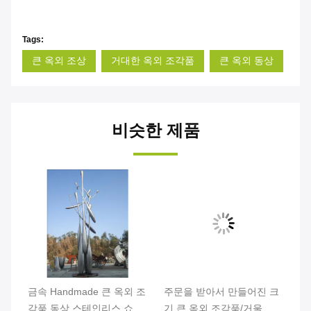
Tags:
큰 옥외 조상
거대한 옥외 조각품
큰 옥외 동상
비슷한 제품
 조
금속 Handmade 큰 옥외 조
주문을 받아서 만들어진 크
금
각품 동상 스테인리스 쇼핑
기 큰 옥외 조각품/거울 스
조