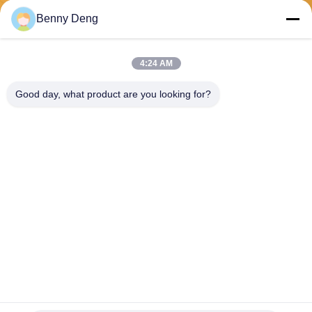
전송
Benny Deng
4:24 AM
Good day, what product are you looking for?
XIAMEN FLYART METAL SCULPTURE
CO.,LTD
info@outdoor-metalsculptur
e.com
86-180-5923-4550
XINDIAN 뉴타운, XIANGAN
지구 아모이 중국
중국 상등품 옥외 금속 조각품 공급자. 저작권 (c) 2026 outdoor-