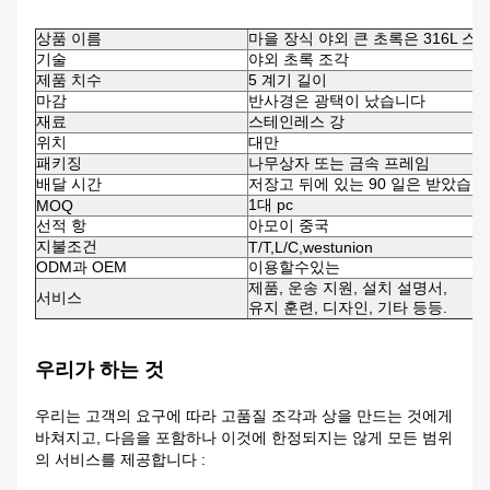
상품 이름
마을 장식 야외 큰 초록은 316L 
기술
야외 초록 조각
제품 치수
5 계기 길이
마감
반사경은 광택이 났습니다
재료
스테인레스 강
위치
대만
패키징
나무상자 또는 금속 프레임
배달 시간
저장고 뒤에 있는 90 일은 받았습니
1대 pc
MOQ
선적 항
아모이 중국
지불조건
T/T,L/C,westunion
ODM과 OEM
이용할수있는
제품, 운송 지원, 설치 설명서,
서비스
유지 훈련, 디자인, 기타 등등.
우리가 하는 것
우리는 고객의 요구에 따라 고품질 조각과 상을 만드는 것에게
바쳐지고, 다음을 포함하나 이것에 한정되지는 않게 모든 범위
의 서비스를 제공합니다 :