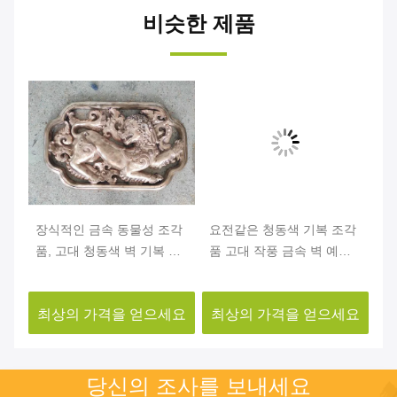
비슷한 제품
 기
장식적인 금속 동물성 조각
요전같은 청동색 기복 조각
장
cm
품, 고대 청동색 벽 기복 조
품 고대 작풍 금속 벽 예술
품
각품
부식 안정성
1
요
최상의 가격을 얻으세요
최상의 가격을 얻으세요
최
당신의 조사를 보내세요