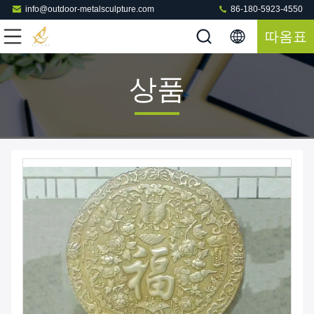
info@outdoor-metalsculpture.com
86-180-5923-4550
따옴표
상품