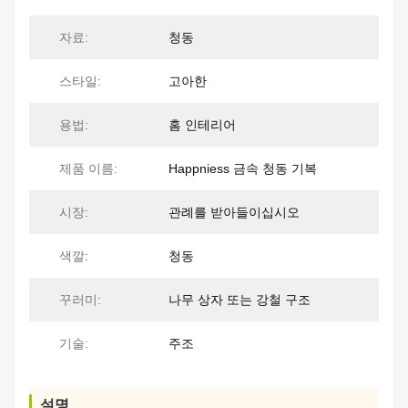
자료:
청동
스타일:
고아한
용법:
홈 인테리어
제품 이름:
Happniess 금속 청동 기복
시장:
관례를 받아들이십시오
색깔:
청동
꾸러미:
나무 상자 또는 강철 구조
기술:
주조
설명